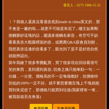
發言人：0275 1006-15:32
！？我個人還真沒看過壺底刻made in china英文的，那
不會是一廠的啦.....就更不可能是朱泥了...樓主如果剛
接觸紫砂這塊的話，建議多接觸名家壺，有空可不妨
看看真壺大觀園裡面的壺，或爬爬Q&A跟會員別館，
我想真壺這邊的壺看多了，眼光到了是不是好壺自然
就能辨認出。
當年我繳了很多學費亂買，買了很多現在回頭看很可
笑的東西，直到遇到真壺..切身之痛只能奉勸一句：一
分錢，一分貨。價格高的不一定每個都好，但價格特
別低的100%一定不好。就不要想要幾百塊上千塊就能
買到朱泥壺了，那價格只能買到垃圾(我家裡有一堆，
被我裝箱丟在角落)
會員回應
非會員回應