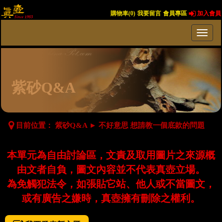
購物車(
0
)
我要留言
會員專區
加入會員
紫砂Q&A
目前位置：
紫砂Q&A
►
不好意思 想請教一個底款的問題
本單元為自由討論區，文責及取用圖片之來源概
由文者自負，圖文內容並不代表真壺立場。
為免觸犯法令，如張貼它站、他人或不當圖文，
或有廣告之嫌時，真壺擁有刪除之權利。