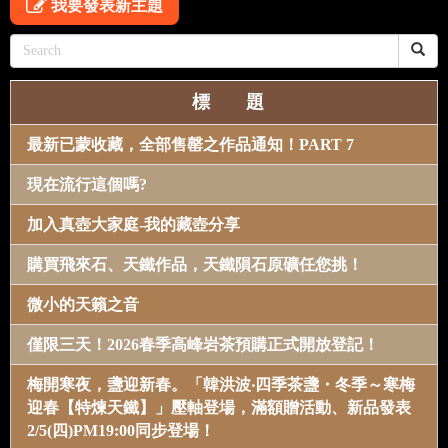
我要發表新主題
標 題
最新已蒙收藏，全部售罄之作品通知！PART 7
現在流行這個嗎?
加入真壺大家庭-我的藏壺分享
購買飛來石、天鐵作品，天鐵隕石原礦任您挑！
微小的天籟之音
僅限三天！2026春季高峰岩茶預購正式開放登記！
梅開寒夜，盞迎新春。「韓洪波‧四季茶盞・冬季～寒梅
迎春【特煉天鐵】」壓軸登場，滿額贈活動、新品發表
2/5(四)PM19:00同步登場！