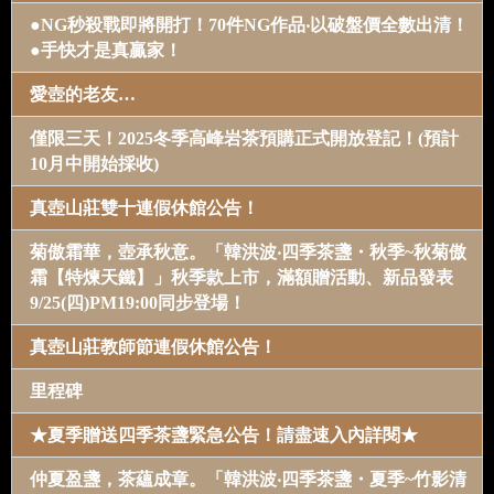
●NG秒殺戰即將開打！70件NG作品‧以破盤價全數出清！
●手快才是真贏家！
愛壺的老友…
僅限三天！2025冬季高峰岩茶預購正式開放登記！(預計
10月中開始採收)
真壺山莊雙十連假休館公告！
菊傲霜華，壺承秋意。「韓洪波‧四季茶盞・秋季~秋菊傲
霜【特煉天鐵】」秋季款上市，滿額贈活動、新品發表
9/25(四)PM19:00同步登場！
真壺山莊教師節連假休館公告！
里程碑
★夏季贈送四季茶盞緊急公告！請盡速入內詳閱★
仲夏盈盞，茶蘊成章。「韓洪波‧四季茶盞・夏季~竹影清