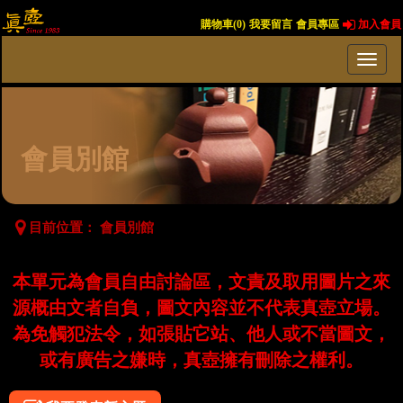
購物車(
0
)
我要留言
會員專區
加入會員
會員別館
目前位置：
會員別館
本單元為會員自由討論區，文責及取用圖片之來
源概由文者自負，圖文內容並不代表真壺立場。
為免觸犯法令，如張貼它站、他人或不當圖文，
或有廣告之嫌時，真壺擁有刪除之權利。