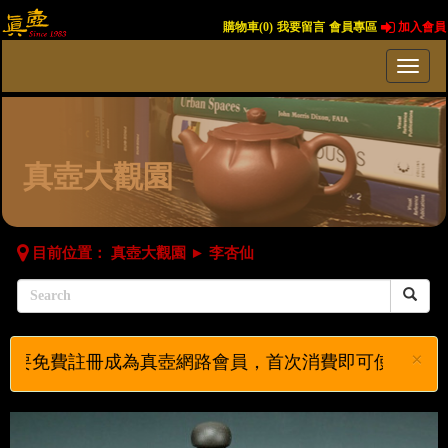
購物車(
0
)
我要留言
會員專區
加入會員
真壺大觀園
目前位置：
真壺大觀園
►
李杏仙
×
冊成為真壺網路會員，首次消費即可使用VIP價購買作