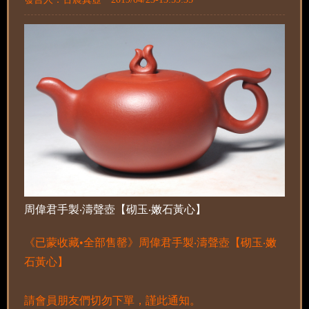
周偉君手製‧濤聲壺【砌玉‧嫩石黃心】
《已蒙收藏•全部售罄》周偉君手製‧濤聲壺【砌玉‧嫩
石黃心】
請會員朋友們切勿下單，謹此通知。