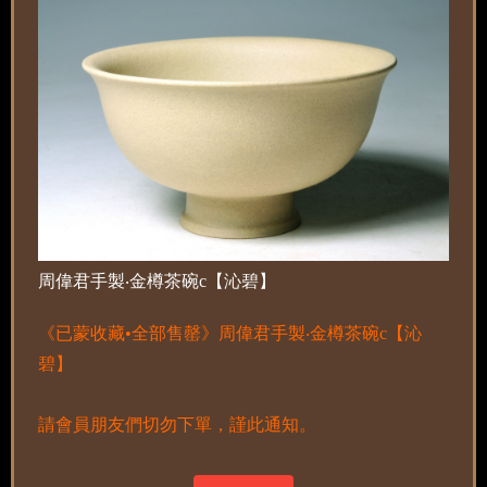
周偉君手製‧金樽茶碗c【沁碧】
《已蒙收藏•全部售罄》周偉君手製‧金樽茶碗c【沁
碧】
請會員朋友們切勿下單，謹此通知。