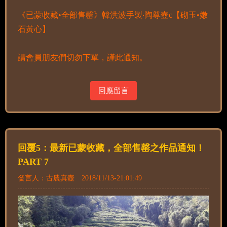
《已蒙收藏•全部售罄》韓洪波手製‧陶尊壺c【砌玉•嫩
石黃心】
請會員朋友們切勿下單，謹此通知。
回應留言
回覆5：最新已蒙收藏，全部售罄之作品通知！
PART 7
發言人：古農真壺 2018/11/13-21:01:49