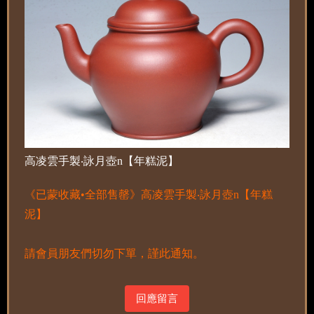
高凌雲手製‧詠月壺n【年糕泥】
《已蒙收藏•全部售罄》高凌雲手製‧詠月壺n【年糕
泥】
請會員朋友們切勿下單，謹此通知。
回應留言