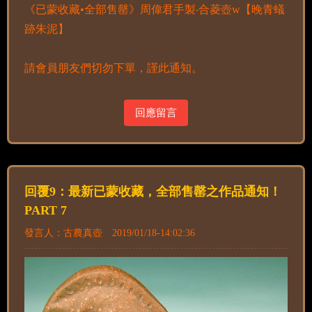
《已蒙收藏•全部售罄》周偉君手製‧合菱壺w【晚青蟻
跡朱泥】
請會員朋友們切勿下單，謹此通知。
回應留言
回覆9：最新已蒙收藏，全部售罄之作品通知！
PART 7
發言人：古農真壺 2019/01/18-14:02:36