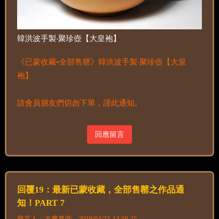
韓洪波手製‧聚珍壺【大皇袍】
《已蒙收藏•全部售罄》韓洪波手製‧聚珍壺【大皇
袍】
請會員朋友們切勿下單，謹此通知。
回應留言
回覆19：最新已蒙收藏，全部售罄之作品通
知！PART 7
發言人：古農真壺 2019/04/23-13:59:35