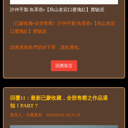
許仲手製‧魚罩壺s【烏山老宕口蜜瑰紅】實驗泥
《已蒙收藏•全部售罄》許仲手製‧魚罩壺s【烏山老宕
口蜜瑰紅】實驗泥
請會員朋友們切勿下單，謹此通知。
回應留言
回覆11：最新已蒙收藏，全部售罄之作品通
知！PART 7
發言人：古農真壺 2019/02/01-18:25:19