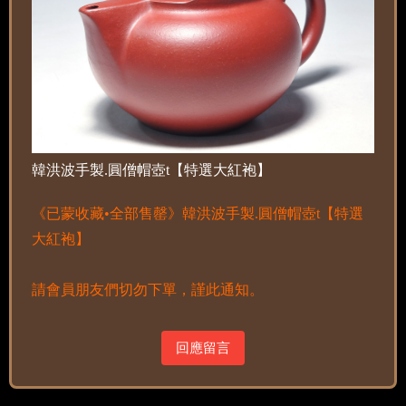
韓洪波手製.圓僧帽壺t【特選大紅袍】
《已蒙收藏•全部售罄》韓洪波手製.圓僧帽壺t【特選
大紅袍】
請會員朋友們切勿下單，謹此通知。
回應留言