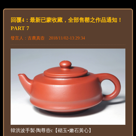
回覆4：最新已蒙收藏，全部售罄之作品通知！
PART 7
發言人：古農真壺 2018/11/02-13:29:34
韓洪波手製‧陶尊壺c【砌玉•嫩石黃心】