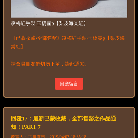
凌梅紅手製‧玉橋壺p【梨皮海棠紅】
《已蒙收藏•全部售罄》凌梅紅手製‧玉橋壺p【梨皮海
棠紅】
請會員朋友們切勿下單，謹此通知。
回應留言
回覆17：最新已蒙收藏，全部售罄之作品通
知！PART 7
發言人：古農真壺 2019/04/03-18:35:18