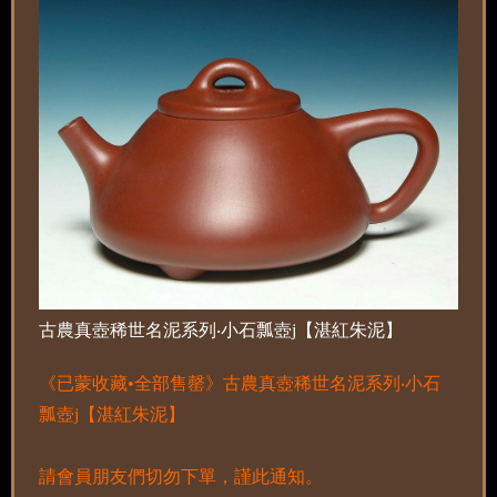
古農真壺稀世名泥系列‧小石瓢壺j【湛紅朱泥】
《已蒙收藏•全部售罄》古農真壺稀世名泥系列‧小石
瓢壺j【湛紅朱泥】
請會員朋友們切勿下單，謹此通知。