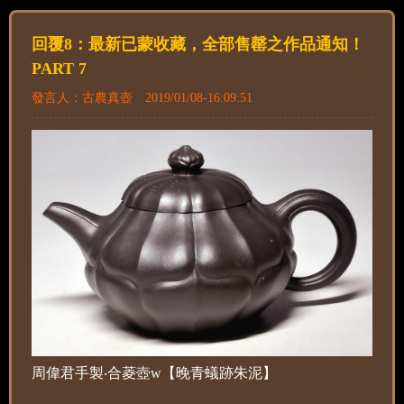
回覆8：最新已蒙收藏，全部售罄之作品通知！
PART 7
發言人：古農真壺 2019/01/08-16:09:51
周偉君手製‧合菱壺w【晚青蟻跡朱泥】