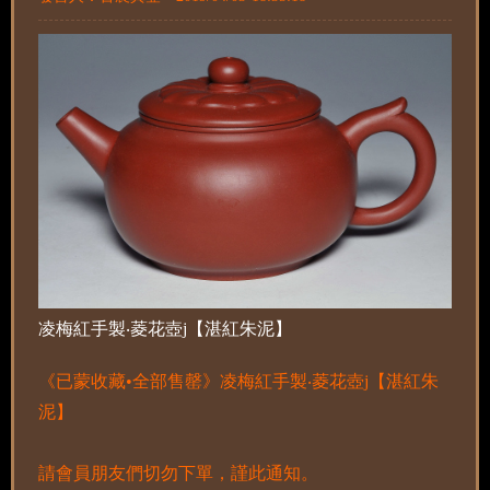
凌梅紅手製‧菱花壺j【湛紅朱泥】
《已蒙收藏•全部售罄》凌梅紅手製‧菱花壺j【湛紅朱
泥】
請會員朋友們切勿下單，謹此通知。