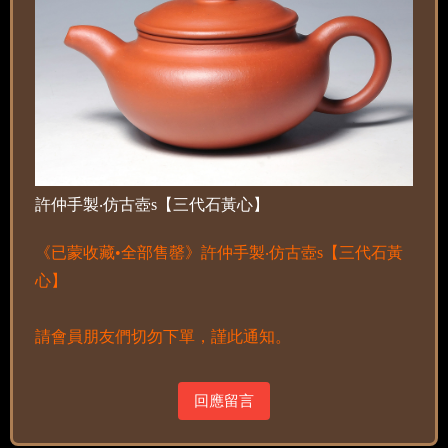
許仲手製‧仿古壺s【三代石黃心】
《已蒙收藏•全部售罄》許仲手製‧仿古壺s【三代石黃
心】
請會員朋友們切勿下單，謹此通知。
回應留言