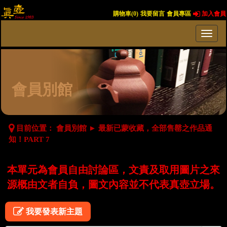
購物車(
0
)
我要留言
會員專區
加入會員
會員別館
目前位置：
會員別館
►
最新已蒙收藏，全部售罄之作品通
知！PART 7
本單元為會員自由討論區，文責及取用圖片之來
源概由文者自負，圖文內容並不代表真壺立場。
我要發表新主題