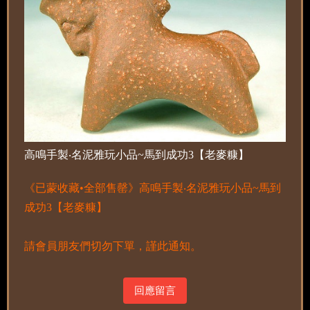
高鳴手製‧名泥雅玩小品~馬到成功3【老麥糠】
《已蒙收藏•全部售罄》高鳴手製‧名泥雅玩小品~馬到
成功3【老麥糠】
請會員朋友們切勿下單，謹此通知。
回應留言